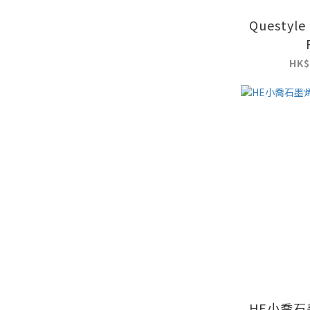
Questyle
HK$
HE小喬