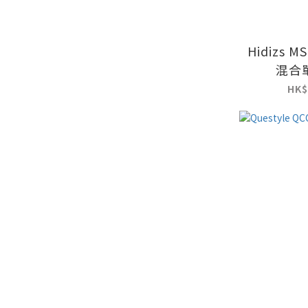
Hidizs M
混合
HK$