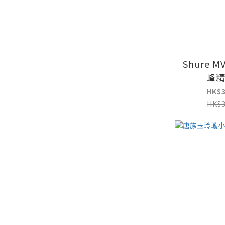
Shure M
峰
HK$3
HK$3