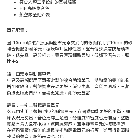
符合人體工學設計的耳機腔體
HIFI高解像音色
航空級全鋁外殼
單元配置：
圈: 10mm碳複合振膜動圈單元�玄武門的低頻採用了10mm的碳
複合振膜動圈單元，振膜輕巧且剛性高，聲音傳送速度快及精準
確，低失真，高分析力，聲音表現細緻柔和。低頻下潛有力，彈
性十足
鐵：四顆定製動鐵單元
中高及高頻選用了兩顆定製的複合動鐵單元，雙動鐵的疊加能夠
增加靈敏度，暫態響應表現更好，減少失真，音質更清晰，三頻
銜接更順更自然，音場更寬廣，細節更豐富
靜電：一拖二聲揚靜電單元
玄武門使用了聲揚1拖2的靜電單元，在圈鐵間能更好的平衡，細
節表現更突出，音色更醇正通透。分離度和密度也更俐落，整體
寬鬆有活力且不拖拉，氛圍感濃厚。因為靜電單元的振膜極薄，
在經過電壓包電流的轉換後推動靜電單元的振膜，從而得到清晰
乾淨的聲音，細節表現也出色