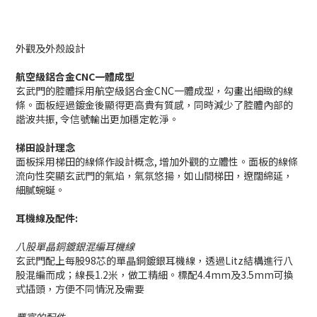
外觀及外殼設計
航空級鋁合金CNC一體成型
玄武門的腔體採用航空級鋁合金CNC一體成型，勾畫出細緻的線
條。面板經過鍍金後顯得更高貴有質感，同時減少了腔體內部的
諧波共振, 令信號輸出更加穩定乾淨。
梯田設計理念
面板採用梯田的線條作設計概念, 增加外觀的立體性。面板的線條
流向性突顯玄武門的氣焰，氣氛悠揚，如山間梯田，遼闊綿延，
細膩蜿蜒。
耳機線及配件:
八股單晶銅鍍銀混編耳機線
玄武門配上每股98芯的單晶銅鍍銀耳機線，透過Litz結構進行八
股混編而成；線長1.2米，做工精細。標配4.4mm及3.5mm可換
式插頭，方便不同情況及需要