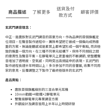
送貨及付
商品描述
了解更多
顧客評價
款方式
玄武門調音理念：
中正—是唐族對玄武門調音的首要方向。作為品牌的首個旗艦定
位項目，在聲音製作過程中，團隊希望把它做成一個偏向成熟穩
重的方案。無論是聽感或是素質上都希望形成一個平衡點, 而非極
致的偏重一個方向。在三種不同單元結構下，保持不同頻段之間
的連貫性及聲音平衡。在靜電單元上更重複的不斷調節, 使整體聲
音增加了透明度、空氣感，同時突出高頻延申的表現。玄武門的
製作過程長達半年時間以上！多次參加不同的音響展, 收集不同用
家的意見，反覆調整之下製作了最終極版本的玄武門
產品賣點：
唐族首個旗艦級別的三混合單元耳機
10mm動圈+4動鐵+2靜電單元
雙聲揚靜電單元專業調音方案
外觀設計及調音皆用上半年以上時間研發