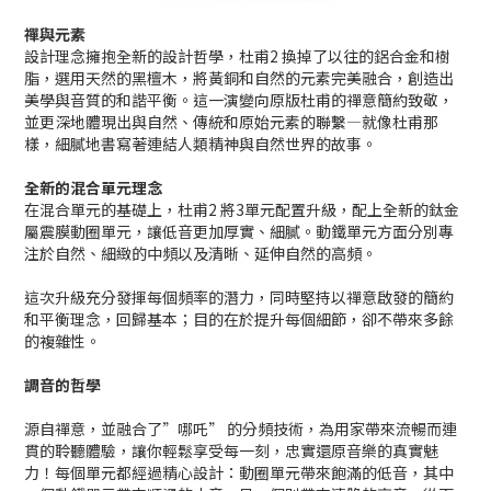
禪與元素
設計理念擁抱全新的設計哲學，杜甫2 換掉了以往的鋁合金和樹
脂，選用天然的黑檀木，將黃銅和自然的元素完美融合，創造出
美學與音質的和諧平衡。這一演變向原版杜甫的禪意簡約致敬，
並更深地體現出與自然、傳統和原始元素的聯繫—就像杜甫那
樣，細膩地書寫著連結人類精神與自然世界的故事。
全新的混合單元理念
在混合單元的基礎上，杜甫2 將3單元配置升級，配上全新的鈦金
屬震膜動圈單元，讓低音更加厚實、細膩。動鐵單元方面分別專
注於自然、細緻的中頻以及清晰、延伸自然的高頻。
這次升級充分發揮每個頻率的潛力，同時堅持以禪意啟發的簡約
和平衡理念，回歸基本；目的在於提升每個細節，卻不帶來多餘
的複雜性。
調音的哲學
源自禪意，並融合了”哪吒” 的分頻技術，為用家帶來流暢而連
貫的聆聽體驗，讓你輕鬆享受每一刻，忠實還原音樂的真實魅
力！每個單元都經過精心設計：動圈單元帶來飽滿的低音，其中