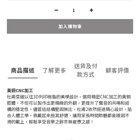
加入購物車
送貨及付
商品描述
了解更多
顧客評價
款方式
黃銅CNC加工
杜甫突破以往3D列印樹脂的美學設計，選用精密CNC加工的黃銅
腔體，不但可以製作出更精緻的外觀，更提升了聲音的共鳴和結
構的穩定性。儘管這結構堅固無比，杜甫2依然經過精心設計，貼
合人體工學，佩戴起來極其舒適，讓用家長時間聆聽都能穩固不
滑的戴上，輕鬆享受音樂之餘亦無疲憊之感！