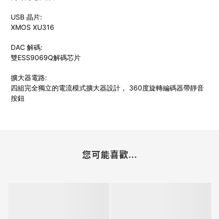
USB 晶片:
XMOS XU316
DAC 解碼:
雙ESS9069Q解碼芯片
擴大器電路:
四組完全獨立的電流模式擴大器設計， 360度旋轉編碼器帶靜
音
按鈕
您可能喜歡...