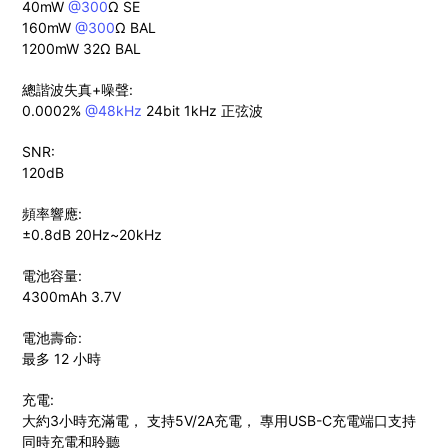
40mW
@300
Ω SE
160mW
@300
Ω BAL
1200mW 32Ω BAL
總諧波失真+噪聲:
0.0002%
@48kHz
24bit 1kHz 正弦波
SNR:
120dB
頻率響應:
±0.8dB 20Hz~20kHz
電池容量:
4300mAh 3.7V
電池壽命:
最多 12 小時
充電:
大約3小時充滿電， 支持5V/2A充電， 專用USB-C充電端口支持
同時充
電和聆聽