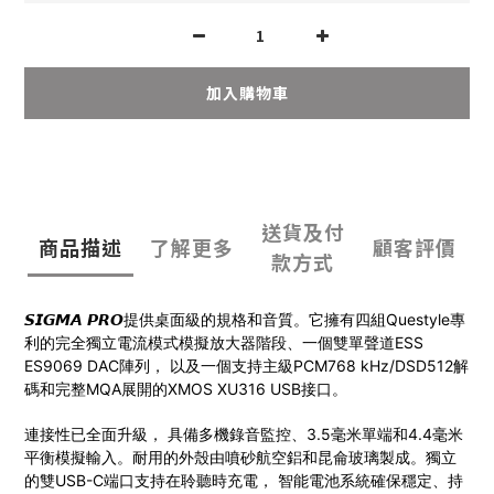
加入購物車
送貨及付
商品描述
了解更多
顧客評價
款方式
𝙎𝙄𝙂𝙈𝘼 𝙋𝙍𝙊提供桌面級的規格和音質。它擁有四組Questyle專
利的完全獨立電流模式模擬放大器階段、一個雙單聲道ESS
ES9069 DAC陣列， 以及一個支持主級PCM768 kHz/DSD512解
碼和完整MQA展開的XMOS XU316 USB接口。
連接性已全面升級， 具備多機錄音監控、3.5毫米單端和4.4毫米
平衡模擬輸入。耐用的外殼由噴砂航空鋁和昆侖玻璃製成。獨立
的雙USB-C端口支持在聆聽時充電， 智能電池系統確保穩定、持