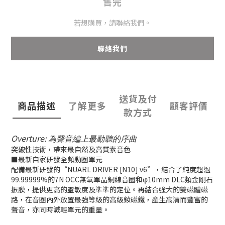
售完
若想購買，請聯絡我們。
聯絡我們
送貨及付
商品描述
了解更多
顧客評價
款方式
Overture:
為聲音編上最動聽的序曲
突破性技術，帶來最自然及高質素音色
■最新自家研發全頻動圈單元
配備最新研發的“NUARL DRIVER [N10] v6”，結合了純度超過
99.99999%的7N OCC無氧單晶銅線音圈和φ10mm DLC類金剛石
振膜，提供更高的靈敏度及準準的定位。再結合強大的雙磁體磁
路，在音圈內外放置最強等級的高級釹磁鐵，產生高清而豐富的
聲音，亦同時減輕單元的重量。