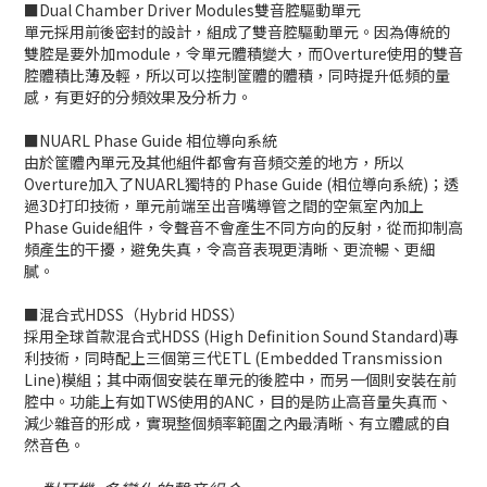
■Dual Chamber Driver Modules雙音腔驅動單元
單元採用前後密封的設計，組成了雙音腔驅動單元。因為傳統的
雙腔是要外加module，令單元體積變大，而Overture使用的雙音
腔體積比薄及輕，所以可以控制筐體的體積，同時提升低頻的量
感，有更好的分頻效果及分析力。
■NUARL Phase Guide 相位導向系統
由於筐體內單元及其他組件都會有音頻交差的地方，所以
Overture加入了NUARL獨特的 Phase Guide (相位導向系統)；透
過3D打印技術，單元前端至出音嘴導管之間的空氣室內加上
Phase Guide組件，令聲音不會產生不同方向的反射，從而抑制高
頻產生的干擾，避免失真，令高音表現更清晰、更流暢、更細
膩。
■混合式HDSS（Hybrid HDSS）
採用全球首款混合式HDSS (High Definition Sound Standard)專
利技術，同時配上三個第三代ETL (Embedded Transmission
Line)模組；其中兩個安裝在單元的後腔中，而另一個則安裝在前
腔中。功能上有如TWS使用的ANC，目的是防止高音量失真而、
減少雜音的形成，實現整個頻率範圍之內最清晰、有立體感的自
然音色。