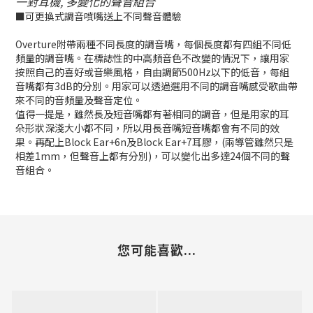
一對耳機, 多變化的聲音組合
■可更換式調音噴嘴送上不同聲音體驗
Overture附帶兩種不同長度的調音嘴，每個長度都有四組不同低
頻量的調音嘴。在標誌性的中高頻音色不改變的情況下，讓用家
按照自己的喜好或音樂風格，自由調節500Hz以下的低音，每組
音嘴都有3dB的分別。用家可以透過選用不同的調音嘴感受歌曲帶
來不同的音頻量及聲音定位。
值得一提是，雖然長及短音嘴都有著相同的調音，但是用家的耳
朵形狀深淺大小都不同，所以用長音嘴短音嘴都會有不同的效
果。再配上Block Ear+6n及Block Ear+7耳膠，(兩導管雖然只是
相差1mm，但聲音上都有分別)，可以變化出多達24個不同的聲
音組合。
您可能喜歡...