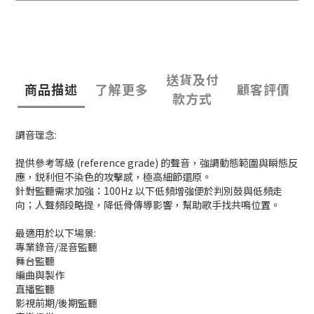
送貨及付
商品描述
了解更多
顧客評價
款方式
調音理念:
提供參考等級 (reference grade) 的聲音，強調動態範圍與瞬態反
應，鋭利但不染色的攻擊感，極高細節還原。
針對監聽需求加強：100Hz 以下低頻增強便於判別鼓與低頻走
向；人聲頻段略提，降低骨傳導影響，幫助歌手找共鳴位置。
最適用於以下場景:
專業錄音/混音監聽
舞台監聽
編曲與製作
直播監聽
影視前期/後期監聽