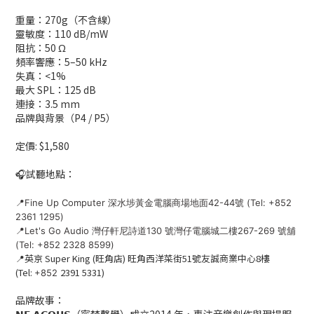
重量：270g（不含線）
靈敏度：110 dB/mW
阻抗：50 Ω
頻率響應：5–50 kHz
失真：<1%
最大 SPL：125 dB
連接：3.5 mm
品牌與背景（P4 / P5）
定價: $1,580
🎧試聽地點：
📍Fine Up Computer 深水埗黃金電腦商場地面42-44號 (Tel: +852
2361 1295)
📍Let's Go Audio 灣仔軒尼詩道130 號灣仔電腦城二樓267-269 號舖
(Tel: +852 2328 8599)
📍英京 Super King (旺角店) 旺角西洋菜街51號友誠商業中心8樓
(Tel:
2391 5331)
+852
品牌故事：