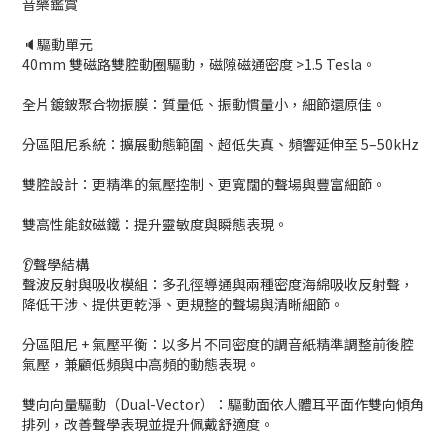
音樂鑑賞
🔈驅動單元
40mm 雙磁路雙腔動圈驅動，磁隙磁通密度 >1.5 Tesla。
全片鍍鈹聚合物振膜：質量低、振動慣量小，細節還原佳。
分區阻尼系統：擴展動態範圍、超低失真、頻響延伸至 5–50kHz
雙腔設計：更精準的氣壓控制、更寬闊的聲場與豐富細節。
雙高性能釹磁鐵：提升靈敏度與瞬態表現。
👂聲學結構
聲波反射與吸收模組：多孔徑導通與兩種密度海綿吸收反射聲，
降低干涉、提供更乾淨、更規整的聲場與清晰細節。
分區阻尼 + 氣壓平衡：以多片不同密度的調音紙精準調整前後腔
氣壓，兼顧低頻與中高頻的動態表現。
雙向向量驅動（Dual-Vector）：驅動面依人體耳平面作雙向傾角
排列，改善聲學表現並提升佩戴舒適度。