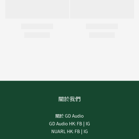
關於我們
關於 GD Audio
GD Audio HK:
FB
|
IG
NUARL HK:
FB
|
IG