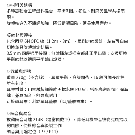
📜材料與結構
多種高強度工程塑料混合：平衡剛性、韌性、耐磨與聲學共振表
現。
旋轉軸嵌入不鏽鋼加強：降低斷裂風險、延長使用壽命。
🎧線材與連接
包含兩條 6N OFC 線（1.2m、3m），單側走線設計，左右可自由
切換並具旋轉鎖定結構。
3.5mm 四段通用接頭：無論插左或插右都能正常出聲；支援更換
平衡線材以適應平衡輸出設備。
✨佩戴與舒適
重量 270g（不含線），耳壓平衡、寬版頭帶、16 段可調長度桿
並有刻度。
耳罩材質：山羊絨超細纖維 + 抗水解 PU 皮，搭配高密度慢回彈海
綿，兼具隔音、舒適與耐用。
可旋轉耳罩：利於單耳監聽（DJ/監聽需求）。
✨隔音與漏音
被動隔音可達 21dB（適當佩戴下），降低耳機聲音被麥克風拾取
的風險，便於錄音與後製工作。
調音與用途定位（P7 / P11）